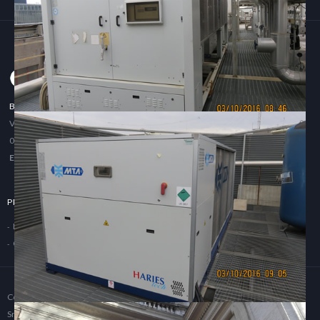
BCG ELETTRONICA
Via Casal Selce, 361 00166 Roma (Rm)
Telefono
- 06.61906003
Fax
-
06.61905212
Email
-
Info@BcgElettronica.it
Partita Iva
- 01644881003
PRIVACY E COOKIE POLICY
Privacy
Cookie Policy
Copyright © 2016
By Bcg Elettronica
All rights reserved. Power By
EnetAgency
Srl