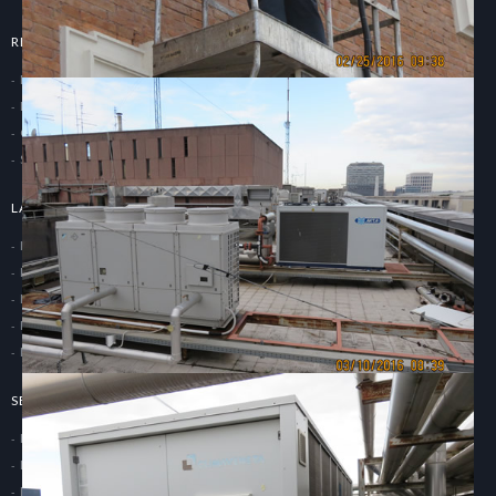
REFERENZE
I Nostri Maggiori Clienti
Lavori Realizzati
Certificazioni
Servizi di Manutenzione
LAVORI REALIZZATI
Impianti Elettrici e Trasmissione Dati
Impianti Antintrusione Antincendio e Video Sorveglianza
Impianti di Trasmissione/Ricezione Tv-Sat
Impianti di Condizionamento dell'aria
Impianti Termici
SERVIZIO DI MANUTENZIONE
Manutenzione Impianti Elettrici
Manutenzione Impianti di Sicurezza TVCC
Manutenzione Impianti Idrici Termici e CDZ