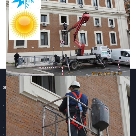
SERVIZI
Impianti Elettrici Civili e Industriali
Impianti Terrestri e Satellitari
Impianti Dati e Fonia
Impianti Termici e di Climatizzazione
Impianti Antintrusione
Building Automation