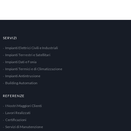
SERVIZI
Impianti Elettrici Civili e Industriali
Impianti Terrestri e Satellitari
Impianti Dati e Fonia
Impianti Termici e di Climatizzazione
Impianti Antintrusione
Building Automation
REFERENZE
I Nostri Maggiori Clienti
Lavori Realizzati
Certificazioni
Servizi di Manutenzione