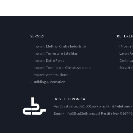
SERVIZI
REFERE
Impianti Elettrici Civili e Industriali
I Nostri 
Impianti Terrestri e Satellitari
Lavori Re
Impianti Dati e Fonia
Certific
Impianti Termici e di Climatizzazione
Servizi 
Impianti Antintrusione
Building Automation
BCG ELETTRONICA
Via Casal Selce, 361 00166 Roma (Rm)
Telefono
-
Email
-
Info@BcgElettronica.it
Partita Iva
- 01644