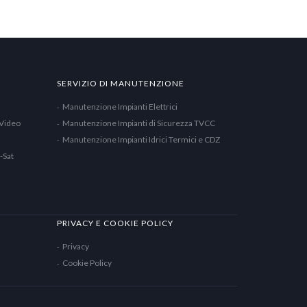
SERVIZIO DI MANUTENZIONE
Manutenzione Impianti Elettrici
 Video
Manutenzione Impianti di Sicurezza TVCC
Manutenzione Impianti Idrici Termici e CDZ
-Sat
PRIVACY E COOKIE POLICY
Privacy
Cookie Policy