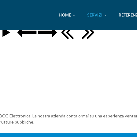
HOME
SERVIZI
REFEREN
lla BCG Elettronica. La nostra azienda conta ormai su una esperienza ventenn
strutture pubbliche.