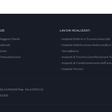
NZE
LAVORI REALIZZATI
Maggiori Clienti
Impianti Elettrici e Trasmissione Dati
alizzati
Impianti Antintrusione Antincendio e
azioni
Sorveglianza
di Manutenzione
Impianti di Trasmissione/Ricezione Tv
Impianti di Condizionamento dell'aria
Impianti Termici
 06.61906003
Fax
- 06.61905212
881003