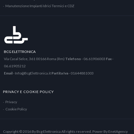
Manutenzione Impianti Idrici Termici e CDZ
BCG ELETTRONICA
Via Casal Selce, 361 00166 Roma (Rm)
Telefono
- 06.61906003
Fax
-
06.61905212
Email
-
Info@BcgElettronica.it
Partita Iva
- 01644881003
PRIVACY E COOKIE POLICY
Privacy
Cookie Policy
Copyright © 2016
By Bcg Elettronica
All rights reserved. Power By
EnetAgency