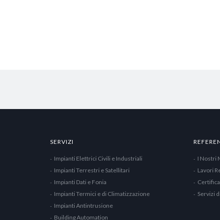
SERVIZI
REFERE
Impianti Elettrici Civili e Industriali
I Nostri 
Impianti Terrestri e Satellitari
Lavori Re
Impianti Dati e Fonia
Certific
Impianti Termici e di Climatizzazione
Servizi 
Impianti Antintrusione
Building Automation