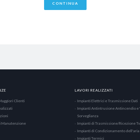
CONTINUA
NZE
LAVORI REALIZZATI
Maggiori Clienti
Impianti Elettrici e Trasmissione Dati
alizzati
Impianti Antintrusione Antincendio e
azioni
Sorveglianza
di Manutenzione
Impianti di Trasmissione/Ricezione Tv
Impianti di Condizionamento dell'aria
Impianti Termici