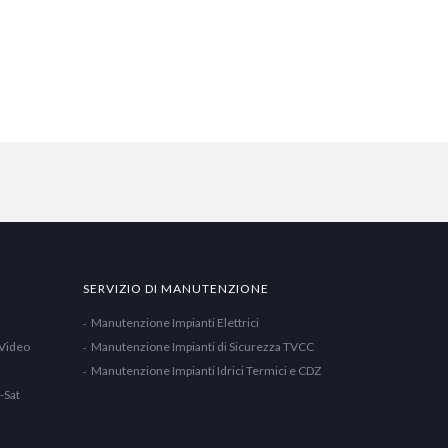
SERVIZIO DI MANUTENZIONE
Manutenzione Impianti Elettrici
 Video
Manutenzione Impianti di Sicurezza TVCC
Manutenzione Impianti Idrici Termici e CDZ
-Sat